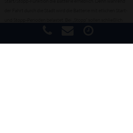
Start/Stopp-Funktion die Batterie erheblich. Denn während
der Fahrt durch die Stadt wird die Batterie mit etlichen Start-
und Stopp-Perioden belastet. Bei „Stopp“ sollen schließlich
elektrische Verbraucher wie Licht, Scheibenwischer und
Multimedia-Dienste weiterhin ihren Dienst verrichten – auch
wenn die Batterie nicht durch den laufenden Motor versorgt
Impressum
|
Haftungsausschluss
|
Datenschutz
|
Barrierefreiheit
wird. Die Belastung durch ein ständiges Ent- und Aufladen
steigt.
Wir checken Ihre Batterie auf Ladezustand. Und sollten Sie
eine neue Batterie benötigen, beraten wir Sie gern über unser
Sortiment an leistungsstarken, langlebigen und sicheren
Batterien in Erstausrüsterqualität. Und selbstverständlich
entsorgen wir Ihre Altbatterie umweltgerecht und