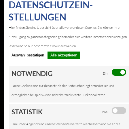
DATEN­SCHUTZ­EIN­
STELLUNGEN
KFZ-SERVICE IN
Hier finden Sie eine Übersicht über alle verwendeten Cookies. Sie können Ihre
BURGKUNSTADT
Einwilligung zu ganzen Kategorien geben oder sich weitere Informationen anzeigen
LEISTUNGEN
lassen und so nur bestimmte Cookie auswählen.
Auswahl bestätigen
Alle akzeptieren
NOTWENDIG
Ein
Diese Cookies sind für den Betrieb der Seite unbedingt erforderlich und
ermöglichen beispielsweise sicherheitsrelevante Funktionalitäten.
STATISTIK
Aus
Um unser Angebot und unsere Webseite weiter zu verbessern und sie an die