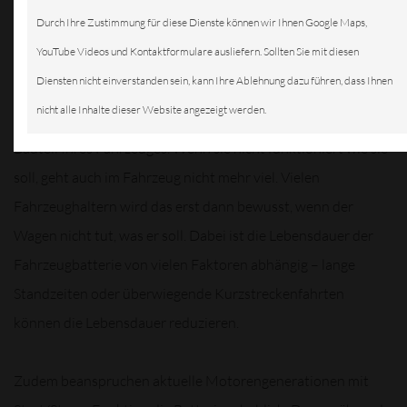
Durch Ihre Zustimmung für diese Dienste können wir Ihnen Google Maps,
YouTube Videos und Kontaktformulare ausliefern. Sollten Sie mit diesen
Diensten nicht einverstanden sein, kann Ihre Ablehnung dazu führen, dass Ihnen
nicht alle Inhalte dieser Website angezeigt werden.
Autobatterie ist das Herz des Motors und ein elementares
Bauteil Ihres Fahrzeuges. Wenn sie nicht funktioniert wie sie
soll, geht auch im Fahrzeug nicht mehr viel. Vielen
Fahrzeughaltern wird das erst dann bewusst, wenn der
Wagen nicht tut, was er soll. Dabei ist die Lebensdauer der
Fahrzeugbatterie von vielen Faktoren abhängig – lange
Standzeiten oder überwiegende Kurzstreckenfahrten
können die Lebensdauer reduzieren.
Zudem beanspruchen aktuelle Motorengenerationen mit