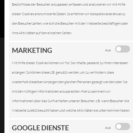
Bedürfnisse der Besucher anzupassen, erfassen und analysieren wir mit Hilfe
dieser Cookies anonymisierte Daten. So erfahren wir beispielsweise etwas zu
den Besucherzahlen, wie sich die Besucher mit der Webseite beschäftigen oder
Ihre Aktivitäten auf den einzelnen Seiten.
MARKETING
Aus
Mit Hilfe dieser Cookies können wir für Sie Inhalte, passend zu Ihren Interessen
BATTERIEDIENST
anzeigen. So können diese z.B. genutzt werden, um zu verhindern, dass
wiederholt dieselben Anzeigen den gleichen Personen gezeigt werden oder Sie
mit den richtigen Informationen anzusprechen. Hierzu sammeln wir
Informationen über das Surfverhalten unserer Besucher, z.B. wann Besucher die
Die
Webseite zuletzt besucht haben und welche Aktivitäten sie unternommen haben.
GOOGLE DIENSTE
Aus